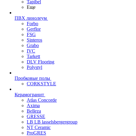
Tapibel
Еще
ПВХ линолеум
Forbo
Gerflor
FSG
Sinteros
Grabo
IVC
Tarkett
DLV Flooring
Polystyl
Пробковые полы
CORKSTYLE
Керамогранит
Atlas Concorde
Axima
Belleza
GRESSE
LB LB lasselsbergergroup
NT Ceramic
ProGRES