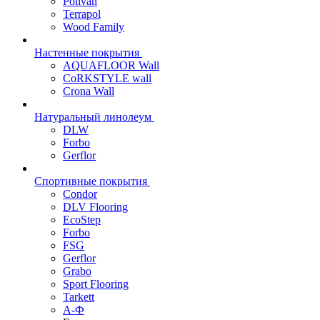
Polivan
Terrapol
Wood Family
Настенные покрытия
AQUAFLOOR Wall
CoRKSTYLE wall
Crona Wall
Натуральный линолеум
DLW
Forbo
Gerflor
Спортивные покрытия
Condor
DLV Flooring
EcoStep
Forbo
FSG
Gerflor
Grabo
Sport Flooring
Tarkett
А-Ф