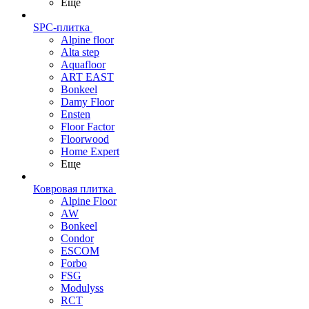
Еще
SPC-плитка
Alpine floor
Alta step
Aquafloor
ART EAST
Bonkeel
Damy Floor
Ensten
Floor Factor
Floorwood
Home Expert
Еще
Ковровая плитка
Alpine Floor
AW
Bonkeel
Condor
ESCOM
Forbo
FSG
Modulyss
RCT