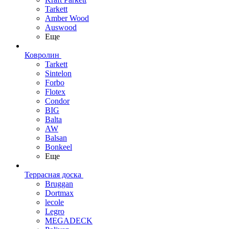
Tarkett
Amber Wood
Auswood
Еще
Ковролин
Tarkett
Sintelon
Forbo
Flotex
Condor
BIG
Balta
AW
Balsan
Bonkeel
Еще
Террасная доска
Bruggan
Dortmax
lecole
Legro
MEGADECK