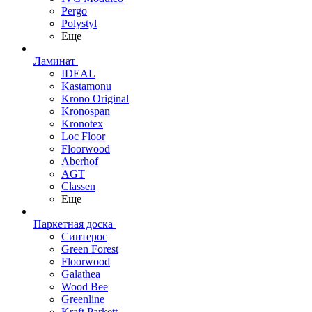
Pergo
Polystyl
Еще
Ламинат
IDEAL
Kastamonu
Krono Original
Kronospan
Kronotex
Loc Floor
Floorwood
Aberhof
AGT
Classen
Еще
Паркетная доска
Синтерос
Green Forest
Floorwood
Galathea
Wood Bee
Greenline
Kraft Parkett