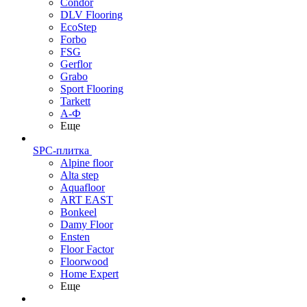
Condor
DLV Flooring
EcoStep
Forbo
FSG
Gerflor
Grabo
Sport Flooring
Tarkett
А-Ф
Еще
SPC-плитка
Alpine floor
Alta step
Aquafloor
ART EAST
Bonkeel
Damy Floor
Ensten
Floor Factor
Floorwood
Home Expert
Еще