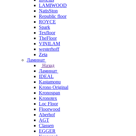
LAMIWOOD
NatisSton
Republic floor
ROYCE
Spark
Texfloor
TheFloor
VINILAM
westerhoff
Zeta
Ламинат
Назад
Ламинат
IDEAL
Kastamonu
Krono Original
Kronospan
Kronotex
Loc Floor
Floorwood
Aberhof
AGT
Classen
EGGER