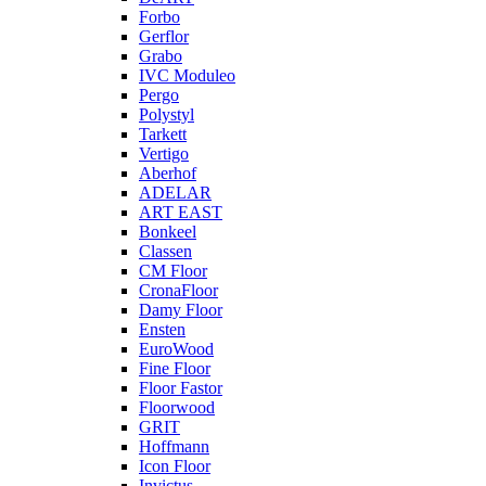
Forbo
Gerflor
Grabo
IVC Moduleo
Pergo
Polystyl
Tarkett
Vertigo
Aberhof
ADELAR
ART EAST
Bonkeel
Classen
CM Floor
CronaFloor
Damy Floor
Ensten
EuroWood
Fine Floor
Floor Fastor
Floorwood
GRIT
Hoffmann
Icon Floor
Invictus