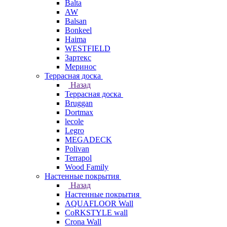
Balta
AW
Balsan
Bonkeel
Haima
WESTFIELD
Зартекс
Меринос
Террасная доска
Назад
Террасная доска
Bruggan
Dortmax
lecole
Legro
MEGADECK
Polivan
Terrapol
Wood Family
Настенные покрытия
Назад
Настенные покрытия
AQUAFLOOR Wall
CoRKSTYLE wall
Crona Wall