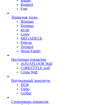
Balsan
Bonkeel
Еще
Террасная доска
Bruggan
Dortmax
lecole
Legro
MEGADECK
Polivan
Terrapol
Wood Family
Настенные покрытия
AQUAFLOOR Wall
CoRKSTYLE wall
Crona Wall
Натуральный линолеум
DLW
Forbo
Gerflor
Спортивные покрытия