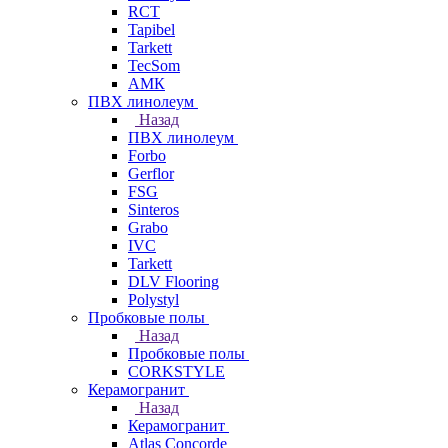
RCT
Tapibel
Tarkett
TecSom
АМК
ПВХ линолеум
Назад
ПВХ линолеум
Forbo
Gerflor
FSG
Sinteros
Grabo
IVC
Tarkett
DLV Flooring
Polystyl
Пробковые полы
Назад
Пробковые полы
CORKSTYLE
Керамогранит
Назад
Керамогранит
Atlas Concorde