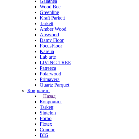
Galathea
Wood Bee
Greenline
Kraft Parkett
Tarkett
Amber Wood
Auswood
Damy Floor
FocusFloor
Karelia
Lab arte
LIVING TREE
Patreeca
Polarwood
Primavera
Quartz Parquet
Ковролин
Назад
Ковролин
Tarkett
Sintelon
Forbo
Flotex
Condor
BIG