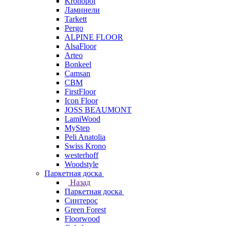
Kronopol
Ламинели
Tarkett
Pergo
ALPINE FLOOR
AlsaFloor
Arteo
Bonkeel
Camsan
CBM
FirstFloor
Icon Floor
JOSS BEAUMONT
LamiWood
MyStep
Peli Anatolia
Swiss Krono
westerhoff
Woodstyle
Паркетная доска
Назад
Паркетная доска
Синтерос
Green Forest
Floorwood