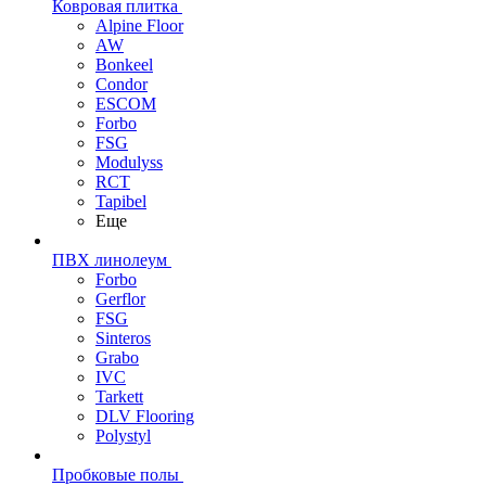
Ковровая плитка
Alpine Floor
AW
Bonkeel
Condor
ESCOM
Forbo
FSG
Modulyss
RCT
Tapibel
Еще
ПВХ линолеум
Forbo
Gerflor
FSG
Sinteros
Grabo
IVC
Tarkett
DLV Flooring
Polystyl
Пробковые полы