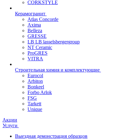
CORKSTYLE
Керамогранит
Atlas Concorde
Axima
Belleza
GRESSE
LB LB lasselsbergergroup
NT Ceramic
ProGRES
VITRA
Строительная химия и комплектующие
Eurocol
Arbiton
Bonkeel
Forbo Arlok
FSG
Tarkett
Unique
Акции
Услуги
Выездная демонстрация образцов