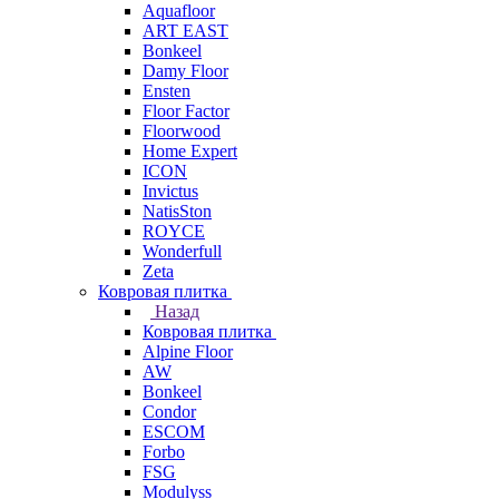
Aquafloor
ART EAST
Bonkeel
Damy Floor
Ensten
Floor Factor
Floorwood
Home Expert
ICON
Invictus
NatisSton
ROYCE
Wonderfull
Zeta
Ковровая плитка
Назад
Ковровая плитка
Alpine Floor
AW
Bonkeel
Condor
ESCOM
Forbo
FSG
Modulyss