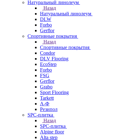
Натуральный линолеум
Назад
Натуральный линолеум
DLW
Forbo
Gerflor
Спортивные покрытия
Назад
Спортивные покрытия
Condor
DLV Flooring
EcoStep
Forbo
FSG
Gerflor
Grabo
Sport Flooring
Tarkett
А-Ф
Резипол
SPC-плитка
Назад
SPC-плитка
Alpine floor
Alta step