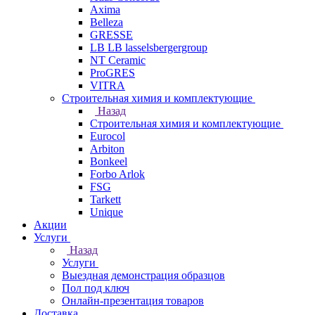
Axima
Belleza
GRESSE
LB LB lasselsbergergroup
NT Ceramic
ProGRES
VITRA
Строительная химия и комплектующие
Назад
Строительная химия и комплектующие
Eurocol
Arbiton
Bonkeel
Forbo Arlok
FSG
Tarkett
Unique
Акции
Услуги
Назад
Услуги
Выездная демонстрация образцов
Пол под ключ
Онлайн-презентация товаров
Доставка