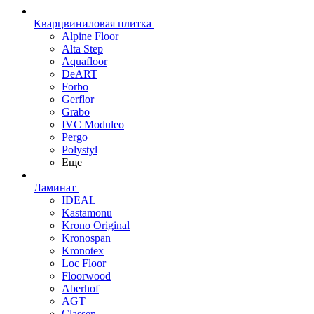
Кварцвиниловая плитка
Alpine Floor
Alta Step
Aquafloor
DeART
Forbo
Gerflor
Grabo
IVC Moduleo
Pergo
Polystyl
Еще
Ламинат
IDEAL
Kastamonu
Krono Original
Kronospan
Kronotex
Loc Floor
Floorwood
Aberhof
AGT
Classen