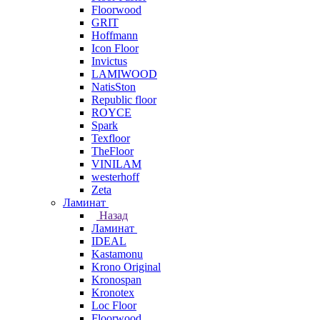
Floorwood
GRIT
Hoffmann
Icon Floor
Invictus
LAMIWOOD
NatisSton
Republic floor
ROYCE
Spark
Texfloor
TheFloor
VINILAM
westerhoff
Zeta
Ламинат
Назад
Ламинат
IDEAL
Kastamonu
Krono Original
Kronospan
Kronotex
Loc Floor
Floorwood