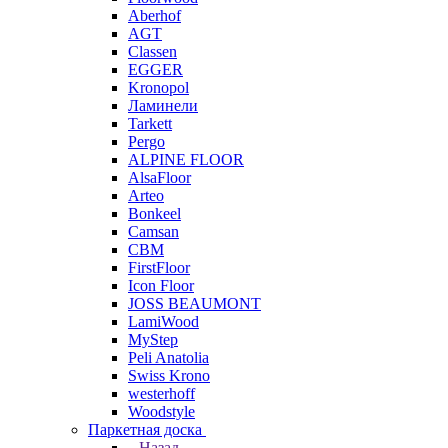
Aberhof
AGT
Classen
EGGER
Kronopol
Ламинели
Tarkett
Pergo
ALPINE FLOOR
AlsaFloor
Arteo
Bonkeel
Camsan
CBM
FirstFloor
Icon Floor
JOSS BEAUMONT
LamiWood
MyStep
Peli Anatolia
Swiss Krono
westerhoff
Woodstyle
Паркетная доска
Назад