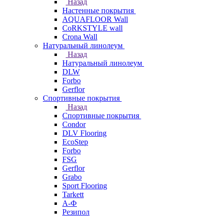
Назад
Настенные покрытия
AQUAFLOOR Wall
CoRKSTYLE wall
Crona Wall
Натуральный линолеум
Назад
Натуральный линолеум
DLW
Forbo
Gerflor
Спортивные покрытия
Назад
Спортивные покрытия
Condor
DLV Flooring
EcoStep
Forbo
FSG
Gerflor
Grabo
Sport Flooring
Tarkett
А-Ф
Резипол