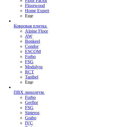
Floor Factor
Floorwood
Home Expert
Еще
Ковровая плитка
Alpine Floor
AW
Bonkeel
Condor
ESCOM
Forbo
FSG
Modulyss
RCT
Tapibel
Еще
ПВХ линолеум
Forbo
Gerflor
FSG
Sinteros
Grabo
IVC