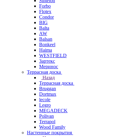
Sintelon
Forbo
Flotex
Condor
BIG
Balta
AW
Balsan
Bonkeel
Haima
WESTFIELD
Зартекс
Меринос
Террасная доска
Назад
Террасная доска
Bruggan
Dortmax
lecole
Legro
MEGADECK
Polivan
Terrapol
Wood Family
Настенные покрытия