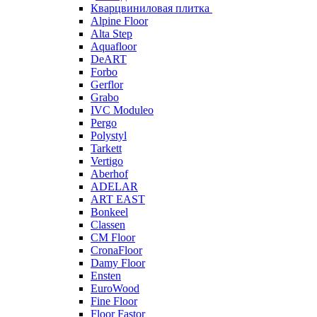
Кварцвиниловая плитка
Alpine Floor
Alta Step
Aquafloor
DeART
Forbo
Gerflor
Grabo
IVC Moduleo
Pergo
Polystyl
Tarkett
Vertigo
Aberhof
ADELAR
ART EAST
Bonkeel
Classen
CM Floor
CronaFloor
Damy Floor
Ensten
EuroWood
Fine Floor
Floor Fastor