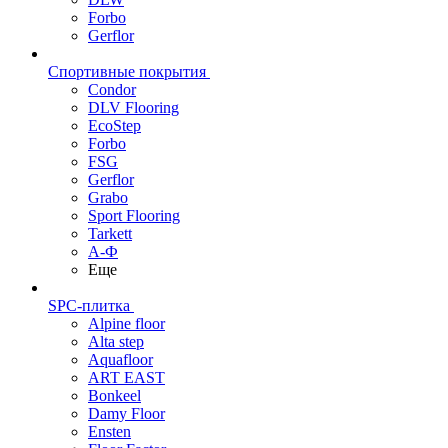
Forbo
Gerflor
Спортивные покрытия
Condor
DLV Flooring
EcoStep
Forbo
FSG
Gerflor
Grabo
Sport Flooring
Tarkett
А-Ф
Еще
SPC-плитка
Alpine floor
Alta step
Aquafloor
ART EAST
Bonkeel
Damy Floor
Ensten