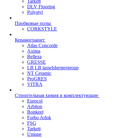
Tarkett
DLV Flooring
Polystyl
Пробковые полы
CORKSTYLE
Керамогранит
Atlas Concorde
Axima
Belleza
GRESSE
LB LB lasselsbergergroup
NT Ceramic
ProGRES
VITRA
Строительная химия и комплектующие
Eurocol
Arbiton
Bonkeel
Forbo Arlok
FSG
Tarkett
Unique