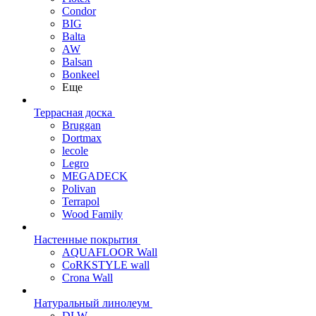
Condor
BIG
Balta
AW
Balsan
Bonkeel
Еще
Террасная доска
Bruggan
Dortmax
lecole
Legro
MEGADECK
Polivan
Terrapol
Wood Family
Настенные покрытия
AQUAFLOOR Wall
CoRKSTYLE wall
Crona Wall
Натуральный линолеум
DLW