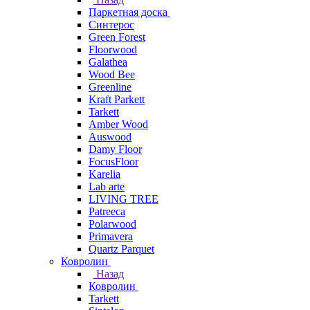
Паркетная доска
Синтерос
Green Forest
Floorwood
Galathea
Wood Bee
Greenline
Kraft Parkett
Tarkett
Amber Wood
Auswood
Damy Floor
FocusFloor
Karelia
Lab arte
LIVING TREE
Patreeca
Polarwood
Primavera
Quartz Parquet
Ковролин
Назад
Ковролин
Tarkett