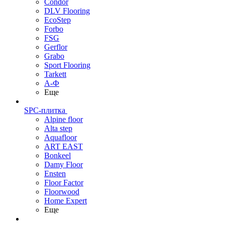
Condor
DLV Flooring
EcoStep
Forbo
FSG
Gerflor
Grabo
Sport Flooring
Tarkett
А-Ф
Еще
SPC-плитка
Alpine floor
Alta step
Aquafloor
ART EAST
Bonkeel
Damy Floor
Ensten
Floor Factor
Floorwood
Home Expert
Еще