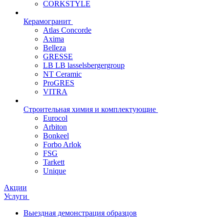
CORKSTYLE
Керамогранит
Atlas Concorde
Axima
Belleza
GRESSE
LB LB lasselsbergergroup
NT Ceramic
ProGRES
VITRA
Строительная химия и комплектующие
Eurocol
Arbiton
Bonkeel
Forbo Arlok
FSG
Tarkett
Unique
Акции
Услуги
Выездная демонстрация образцов