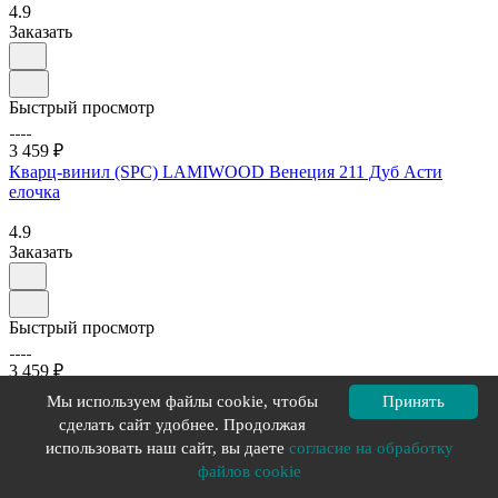
4.9
Заказать
Быстрый просмотр
3 459 ₽
Кварц-винил (SPC) LAMIWOOD Венеция 211 Дуб Асти
елочка
4.9
Заказать
Быстрый просмотр
3 459 ₽
Кварц-винил (SPC) LAMIWOOD Венеция 216 Дуб Бергамо
Мы используем файлы cookie, чтобы
Принять
елочка
сделать сайт удобнее. Продолжая
использовать наш сайт, вы даете
согласие на обработку
4.9
Заказать
файлов cookie