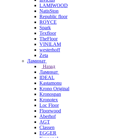
LAMIWOOD
NatisSton
Republic floor
ROYCE
Spark
Texfloor
TheFloor
VINILAM
westerhoff
Zeta
Ламинат
Назад
Ламинат
IDEAL
Kastamonu
Krono Original
Kronospan
Kronotex
Loc Floor
Floorwood
Aberhof
AGT
Classen
EGGER