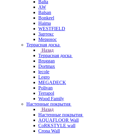
Balta
AW
Balsan
Bonkeel
Haima
WESTFIELD
Зартекс
Меринос
Террасная доска
Назад
Террасная доска
Bruggan
Dortmax
lecole
Legro
MEGADECK
Polivan
Terrapol
Wood Family
Настенные покрытия
Назад
Настенные покрытия
AQUAFLOOR Wall
CoRKSTYLE wall
Crona Wall