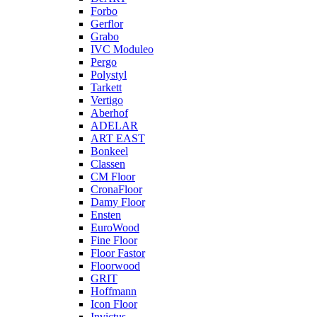
Forbo
Gerflor
Grabo
IVC Moduleo
Pergo
Polystyl
Tarkett
Vertigo
Aberhof
ADELAR
ART EAST
Bonkeel
Classen
CM Floor
CronaFloor
Damy Floor
Ensten
EuroWood
Fine Floor
Floor Fastor
Floorwood
GRIT
Hoffmann
Icon Floor
Invictus