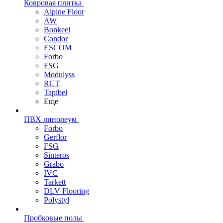
Ковровая плитка
Alpine Floor
AW
Bonkeel
Condor
ESCOM
Forbo
FSG
Modulyss
RCT
Tapibel
Еще
ПВХ линолеум
Forbo
Gerflor
FSG
Sinteros
Grabo
IVC
Tarkett
DLV Flooring
Polystyl
Пробковые полы