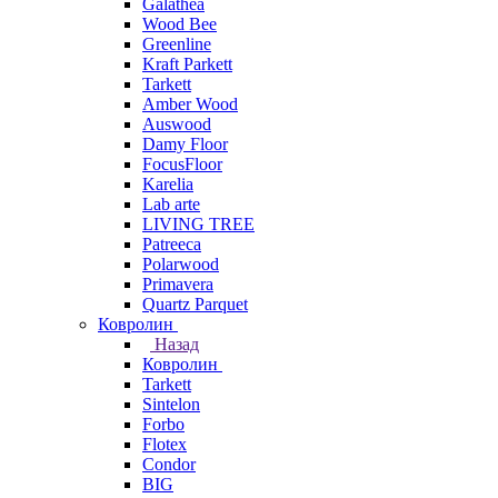
Galathea
Wood Bee
Greenline
Kraft Parkett
Tarkett
Amber Wood
Auswood
Damy Floor
FocusFloor
Karelia
Lab arte
LIVING TREE
Patreeca
Polarwood
Primavera
Quartz Parquet
Ковролин
Назад
Ковролин
Tarkett
Sintelon
Forbo
Flotex
Condor
BIG