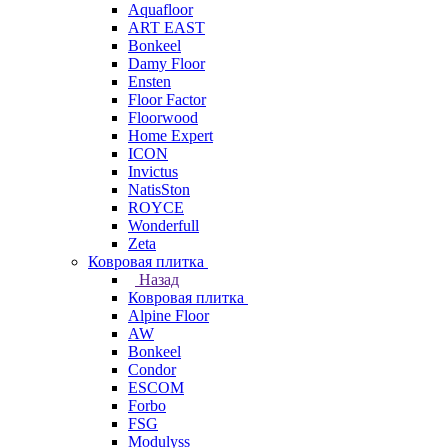
Aquafloor
ART EAST
Bonkeel
Damy Floor
Ensten
Floor Factor
Floorwood
Home Expert
ICON
Invictus
NatisSton
ROYCE
Wonderfull
Zeta
Ковровая плитка
Назад
Ковровая плитка
Alpine Floor
AW
Bonkeel
Condor
ESCOM
Forbo
FSG
Modulyss