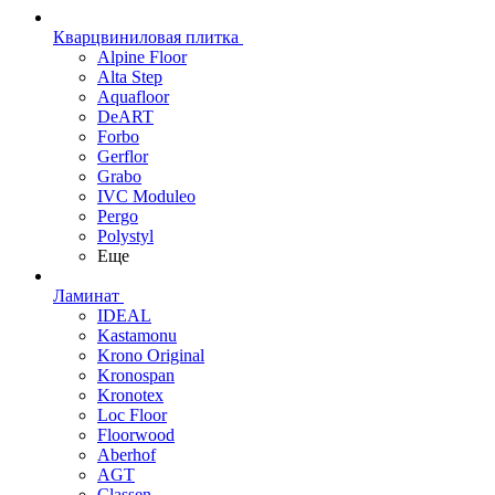
Кварцвиниловая плитка
Alpine Floor
Alta Step
Aquafloor
DeART
Forbo
Gerflor
Grabo
IVC Moduleo
Pergo
Polystyl
Еще
Ламинат
IDEAL
Kastamonu
Krono Original
Kronospan
Kronotex
Loc Floor
Floorwood
Aberhof
AGT
Classen