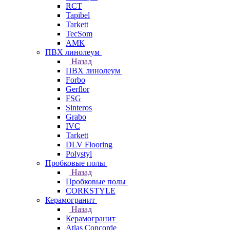
RCT
Tapibel
Tarkett
TecSom
АМК
ПВХ линолеум
Назад
ПВХ линолеум
Forbo
Gerflor
FSG
Sinteros
Grabo
IVC
Tarkett
DLV Flooring
Polystyl
Пробковые полы
Назад
Пробковые полы
CORKSTYLE
Керамогранит
Назад
Керамогранит
Atlas Concorde