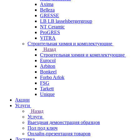
Axima
Belleza
GRESSE
LB LB lasselsbergergroup
NT Ceramic
ProGRES
VITRA
Строительная химия и комплектующие
Назад
Строительная химия и комплектующие
Eurocol
Arbiton
Bonkeel
Forbo Arlok
FSG
Tarkett
Unique
Акции
Услуги
Назад
Услуги
Выездная демонстрация образцов
Пол под ключ
Онлайн-презентация товаров
Доставка