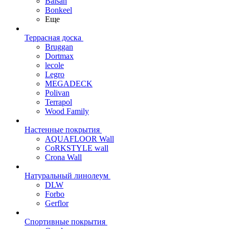
Balsan
Bonkeel
Еще
Террасная доска
Bruggan
Dortmax
lecole
Legro
MEGADECK
Polivan
Terrapol
Wood Family
Настенные покрытия
AQUAFLOOR Wall
CoRKSTYLE wall
Crona Wall
Натуральный линолеум
DLW
Forbo
Gerflor
Спортивные покрытия