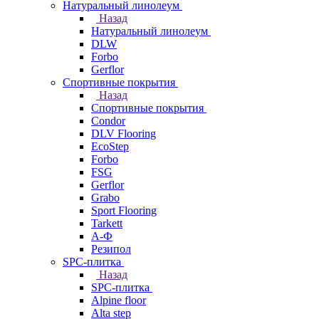
Натуральный линолеум
Назад
Натуральный линолеум
DLW
Forbo
Gerflor
Спортивные покрытия
Назад
Спортивные покрытия
Condor
DLV Flooring
EcoStep
Forbo
FSG
Gerflor
Grabo
Sport Flooring
Tarkett
А-Ф
Резипол
SPC-плитка
Назад
SPC-плитка
Alpine floor
Alta step