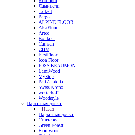
Kronopol
Ламинели
Tarkett
Pergo
ALPINE FLOOR
AlsaFloor
Arteo
Bonkeel
Camsan
CBM
FirstFloor
Icon Floor
JOSS BEAUMONT
LamiWood
MyStep
Peli Anatolia
Swiss Krono
westerhoff
Woodstyle
Паркетная доска
Назад
Паркетная доска
Синтерос
Green Forest
Floorwood