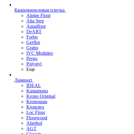
Кварцвиниловая плитка
Alpine Floor
Alta Step
Aquafloor
DeART
Forbo
Gerflor
Grabo
IVC Moduleo
Pergo
Polystyl
Еще
Ламинат
IDEAL
Kastamonu
Krono Original
Kronospan
Kronotex
Loc Floor
Floorwood
Aberhof
AGT
Classen