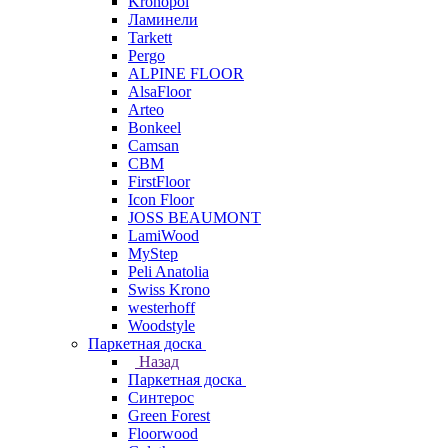
Kronopol
Ламинели
Tarkett
Pergo
ALPINE FLOOR
AlsaFloor
Arteo
Bonkeel
Camsan
CBM
FirstFloor
Icon Floor
JOSS BEAUMONT
LamiWood
MyStep
Peli Anatolia
Swiss Krono
westerhoff
Woodstyle
Паркетная доска
Назад
Паркетная доска
Синтерос
Green Forest
Floorwood