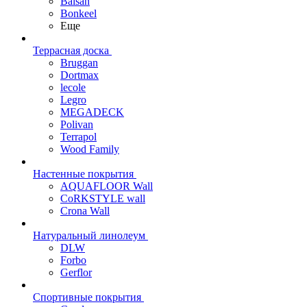
Balsan
Bonkeel
Еще
Террасная доска
Bruggan
Dortmax
lecole
Legro
MEGADECK
Polivan
Terrapol
Wood Family
Настенные покрытия
AQUAFLOOR Wall
CoRKSTYLE wall
Crona Wall
Натуральный линолеум
DLW
Forbo
Gerflor
Спортивные покрытия