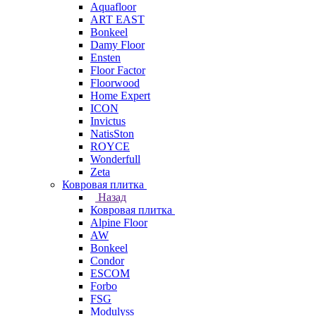
Aquafloor
ART EAST
Bonkeel
Damy Floor
Ensten
Floor Factor
Floorwood
Home Expert
ICON
Invictus
NatisSton
ROYCE
Wonderfull
Zeta
Ковровая плитка
Назад
Ковровая плитка
Alpine Floor
AW
Bonkeel
Condor
ESCOM
Forbo
FSG
Modulyss