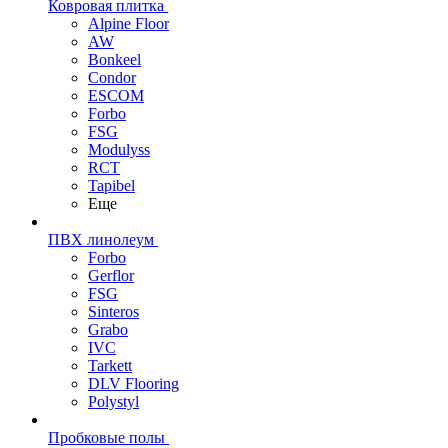
Ковровая плитка
Alpine Floor
AW
Bonkeel
Condor
ESCOM
Forbo
FSG
Modulyss
RCT
Tapibel
Еще
ПВХ линолеум
Forbo
Gerflor
FSG
Sinteros
Grabo
IVC
Tarkett
DLV Flooring
Polystyl
Пробковые полы