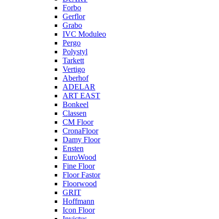
Forbo
Gerflor
Grabo
IVC Moduleo
Pergo
Polystyl
Tarkett
Vertigo
Aberhof
ADELAR
ART EAST
Bonkeel
Classen
CM Floor
CronaFloor
Damy Floor
Ensten
EuroWood
Fine Floor
Floor Fastor
Floorwood
GRIT
Hoffmann
Icon Floor
Invictus