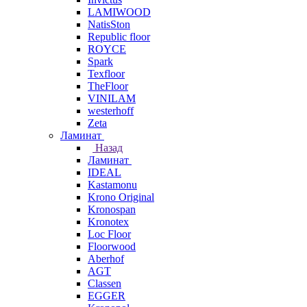
LAMIWOOD
NatisSton
Republic floor
ROYCE
Spark
Texfloor
TheFloor
VINILAM
westerhoff
Zeta
Ламинат
Назад
Ламинат
IDEAL
Kastamonu
Krono Original
Kronospan
Kronotex
Loc Floor
Floorwood
Aberhof
AGT
Classen
EGGER