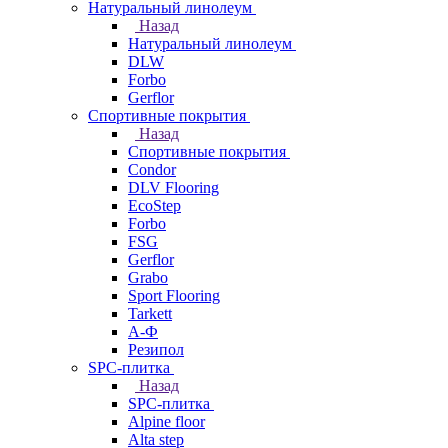
Натуральный линолеум
Назад
Натуральный линолеум
DLW
Forbo
Gerflor
Спортивные покрытия
Назад
Спортивные покрытия
Condor
DLV Flooring
EcoStep
Forbo
FSG
Gerflor
Grabo
Sport Flooring
Tarkett
А-Ф
Резипол
SPC-плитка
Назад
SPC-плитка
Alpine floor
Alta step