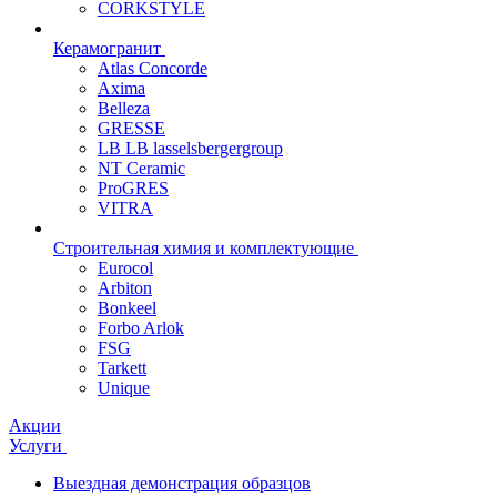
CORKSTYLE
Керамогранит
Atlas Concorde
Axima
Belleza
GRESSE
LB LB lasselsbergergroup
NT Ceramic
ProGRES
VITRA
Строительная химия и комплектующие
Eurocol
Arbiton
Bonkeel
Forbo Arlok
FSG
Tarkett
Unique
Акции
Услуги
Выездная демонстрация образцов