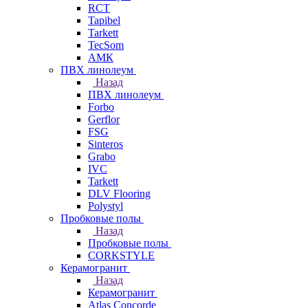
RCT
Tapibel
Tarkett
TecSom
АМК
ПВХ линолеум
Назад
ПВХ линолеум
Forbo
Gerflor
FSG
Sinteros
Grabo
IVC
Tarkett
DLV Flooring
Polystyl
Пробковые полы
Назад
Пробковые полы
CORKSTYLE
Керамогранит
Назад
Керамогранит
Atlas Concorde