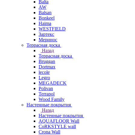
Balta
AW
Balsan
Bonkeel
Haima
WESTFIELD
Зартекс
Меринос
Террасная доска
Назад
Террасная доска
Bruggan
Dortmax
lecole
Legro
MEGADECK
Polivan
Terrapol
Wood Family
Настенные покрытия
Назад
Настенные покрытия
AQUAFLOOR Wall
CoRKSTYLE wall
Crona Wall