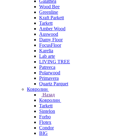
Galathea
Wood Bee
Greenline
Kraft Parkett
Tarkett
Amber Wood
Auswood
Damy Floor
FocusFloor
Karelia
Lab arte
LIVING TREE
Patreeca
Polarwood
Primavera
Quartz Parquet
Ковролин
Назад
Ковролин
Tarkett
Sintelon
Forbo
Flotex
Condor
BIG