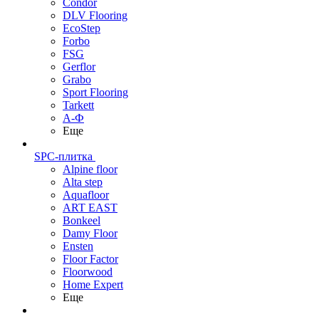
Condor
DLV Flooring
EcoStep
Forbo
FSG
Gerflor
Grabo
Sport Flooring
Tarkett
А-Ф
Еще
SPC-плитка
Alpine floor
Alta step
Aquafloor
ART EAST
Bonkeel
Damy Floor
Ensten
Floor Factor
Floorwood
Home Expert
Еще