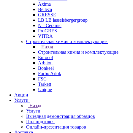
Axima
Belleza
GRESSE
LB LB lasselsbergergroup
NT Ceramic
ProGRES
VITRA
Строительная химия и комплектующие
Назад
Строительная химия и комплектующие
Eurocol
Arbiton
Bonkeel
Forbo Arlok
FSG
Tarkett
Unique
Акции
Услуги
Назад
Услуги
Выездная демонстрация образцов
Пол под ключ
Онлайн-презентация товаров
Доставка