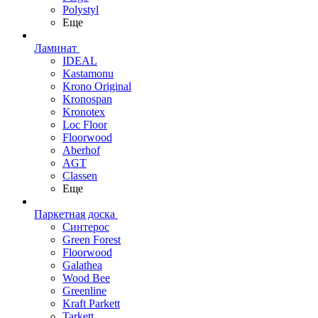
Polystyl
Еще
Ламинат
IDEAL
Kastamonu
Krono Original
Kronospan
Kronotex
Loc Floor
Floorwood
Aberhof
AGT
Classen
Еще
Паркетная доска
Синтерос
Green Forest
Floorwood
Galathea
Wood Bee
Greenline
Kraft Parkett
Tarkett