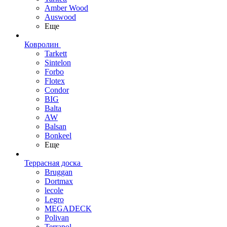
Amber Wood
Auswood
Еще
Ковролин
Tarkett
Sintelon
Forbo
Flotex
Condor
BIG
Balta
AW
Balsan
Bonkeel
Еще
Террасная доска
Bruggan
Dortmax
lecole
Legro
MEGADECK
Polivan
Terrapol