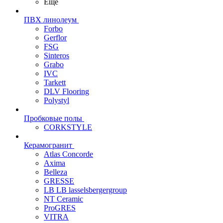
Еще
ПВХ линолеум
Forbo
Gerflor
FSG
Sinteros
Grabo
IVC
Tarkett
DLV Flooring
Polystyl
Пробковые полы
CORKSTYLE
Керамогранит
Atlas Concorde
Axima
Belleza
GRESSE
LB LB lasselsbergergroup
NT Ceramic
ProGRES
VITRA