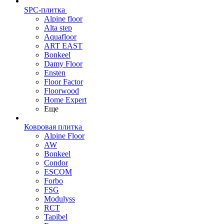
SPC-плитка
Alpine floor
Alta step
Aquafloor
ART EAST
Bonkeel
Damy Floor
Ensten
Floor Factor
Floorwood
Home Expert
Еще
Ковровая плитка
Alpine Floor
AW
Bonkeel
Condor
ESCOM
Forbo
FSG
Modulyss
RCT
Tapibel