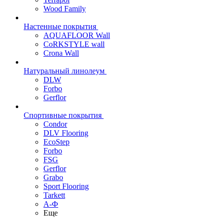
Wood Family
Настенные покрытия
AQUAFLOOR Wall
CoRKSTYLE wall
Crona Wall
Натуральный линолеум
DLW
Forbo
Gerflor
Спортивные покрытия
Condor
DLV Flooring
EcoStep
Forbo
FSG
Gerflor
Grabo
Sport Flooring
Tarkett
А-Ф
Еще