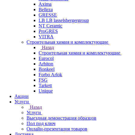
Axima
Belleza
GRESSE
LB LB lasselsbergergroup
NT Ceramic
ProGRES
VITRA
Строительная химия и комплектующие
Назад
Строительная химия и комплектующие
Eurocol
Arbiton
Bonkeel
Forbo Arlok
FSG
Tarkett
Unique
Акции
Услуги
Назад
Услуги
Выездная демонстрация образцов
Пол под ключ
Онлайн-презентация товаров
Доставка