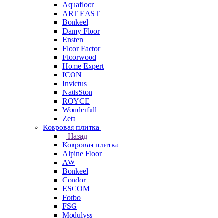
Aquafloor
ART EAST
Bonkeel
Damy Floor
Ensten
Floor Factor
Floorwood
Home Expert
ICON
Invictus
NatisSton
ROYCE
Wonderfull
Zeta
Ковровая плитка
Назад
Ковровая плитка
Alpine Floor
AW
Bonkeel
Condor
ESCOM
Forbo
FSG
Modulyss