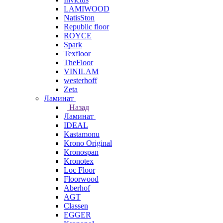
LAMIWOOD
NatisSton
Republic floor
ROYCE
Spark
Texfloor
TheFloor
VINILAM
westerhoff
Zeta
Ламинат
Назад
Ламинат
IDEAL
Kastamonu
Krono Original
Kronospan
Kronotex
Loc Floor
Floorwood
Aberhof
AGT
Classen
EGGER