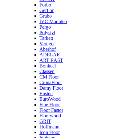
Forbo
Gerflor
Grabo
IVC Moduleo
Pergo
Polystyl
Tarkett
Vertigo
Aberhof
ADELAR
ART EAST
Bonkeel
Classen
CM Floor
CronaFloor
Damy Floor
Ensten
EuroWood
Fine Floor
Floor Fastor
Floorwood
GRIT
Hoffmann
Icon Floor
Invictus