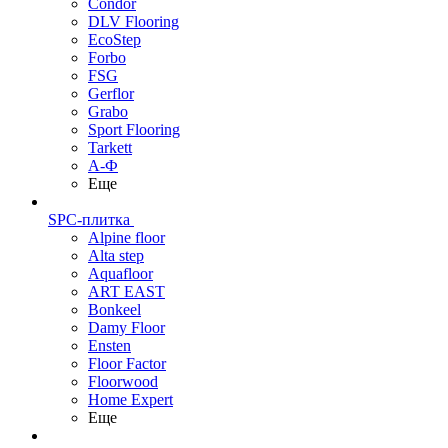
Condor
DLV Flooring
EcoStep
Forbo
FSG
Gerflor
Grabo
Sport Flooring
Tarkett
А-Ф
Еще
SPC-плитка
Alpine floor
Alta step
Aquafloor
ART EAST
Bonkeel
Damy Floor
Ensten
Floor Factor
Floorwood
Home Expert
Еще