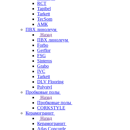
RCT
Tapibel
Tarkett
TecSom
АМК
ПВХ линолеум
Назад
ПВХ линолеум
Forbo
Gerflor
FSG
Sinteros
Grabo
IVC
Tarkett
DLV Flooring
Polystyl
Пробковые полы
Назад
Пробковые полы
CORKSTYLE
Керамогранит
Назад
Керамогранит
Atlas Concorde