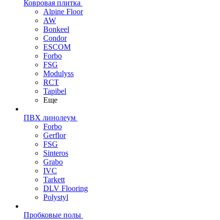
Ковровая плитка
Alpine Floor
AW
Bonkeel
Condor
ESCOM
Forbo
FSG
Modulyss
RCT
Tapibel
Еще
ПВХ линолеум
Forbo
Gerflor
FSG
Sinteros
Grabo
IVC
Tarkett
DLV Flooring
Polystyl
Пробковые полы