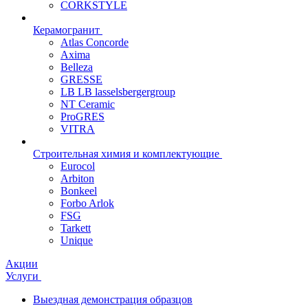
CORKSTYLE
Керамогранит
Atlas Concorde
Axima
Belleza
GRESSE
LB LB lasselsbergergroup
NT Ceramic
ProGRES
VITRA
Строительная химия и комплектующие
Eurocol
Arbiton
Bonkeel
Forbo Arlok
FSG
Tarkett
Unique
Акции
Услуги
Выездная демонстрация образцов