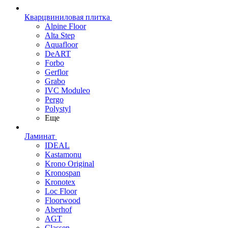
Кварцвиниловая плитка
Alpine Floor
Alta Step
Aquafloor
DeART
Forbo
Gerflor
Grabo
IVC Moduleo
Pergo
Polystyl
Еще
Ламинат
IDEAL
Kastamonu
Krono Original
Kronospan
Kronotex
Loc Floor
Floorwood
Aberhof
AGT
Classen