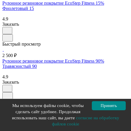
Рулонное резиновое покрытие EcoStep Fitness 15%
Фиолетовый 15
4.9
Заказать
Быстрый просмотр
2 500 ₽
Рулонное резиновое покрытие EcoStep Fitness 90%
Травяснистый 90
4.9
Заказать
Быстрый просмотр
Мы используем файлы cookie, чтобы
Принять
сделать сайт удобнее. Продолжая
1 710 ₽
использовать наш сайт, вы даете
согласие на обработку
Рулонное резиновое покрытие EcoStep Fitness 50% Белый 50
файлов cookie
4.9