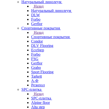
Натуральный линолеум
Назад
Натуральный линолеум
DLW
Forbo
Gerflor
Спортивные покрытия
Назад
Спортивные покрытия
Condor
DLV Flooring
EcoStep
Forbo
FSG
Gerflor
Grabo
Sport Flooring
Tarkett
А-Ф
Резипол
SPC-плитка
Назад
SPC-плитка
Alpine floor
Alta step