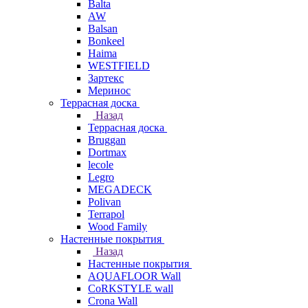
Balta
AW
Balsan
Bonkeel
Haima
WESTFIELD
Зартекс
Меринос
Террасная доска
Назад
Террасная доска
Bruggan
Dortmax
lecole
Legro
MEGADECK
Polivan
Terrapol
Wood Family
Настенные покрытия
Назад
Настенные покрытия
AQUAFLOOR Wall
CoRKSTYLE wall
Crona Wall