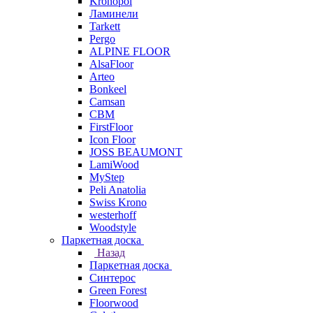
Kronopol
Ламинели
Tarkett
Pergo
ALPINE FLOOR
AlsaFloor
Arteo
Bonkeel
Camsan
CBM
FirstFloor
Icon Floor
JOSS BEAUMONT
LamiWood
MyStep
Peli Anatolia
Swiss Krono
westerhoff
Woodstyle
Паркетная доска
Назад
Паркетная доска
Синтерос
Green Forest
Floorwood