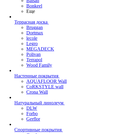
Balsan
Bonkeel
Еще
Террасная доска
Bruggan
Dortmax
lecole
Legro
MEGADECK
Polivan
Terrapol
Wood Family
Настенные покрытия
AQUAFLOOR Wall
CoRKSTYLE wall
Crona Wall
Натуральный линолеум
DLW
Forbo
Gerflor
Спортивные покрытия