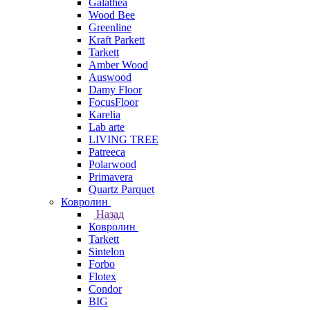
Galathea
Wood Bee
Greenline
Kraft Parkett
Tarkett
Amber Wood
Auswood
Damy Floor
FocusFloor
Karelia
Lab arte
LIVING TREE
Patreeca
Polarwood
Primavera
Quartz Parquet
Ковролин
Назад
Ковролин
Tarkett
Sintelon
Forbo
Flotex
Condor
BIG