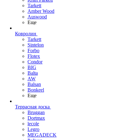
Tarkett
Amber Wood
Auswood
Еще
Ковролин
Tarkett
Sintelon
Forbo
Flotex
Condor
BIG
Balta
AW
Balsan
Bonkeel
Еще
Террасная доска
Bruggan
Dortmax
lecole
Legro
MEGADECK