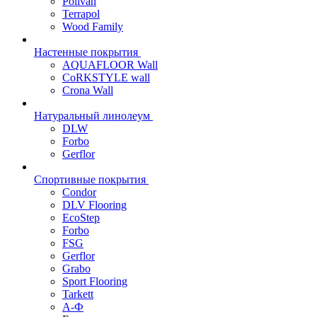
Polivan
Terrapol
Wood Family
Настенные покрытия
AQUAFLOOR Wall
CoRKSTYLE wall
Crona Wall
Натуральный линолеум
DLW
Forbo
Gerflor
Спортивные покрытия
Condor
DLV Flooring
EcoStep
Forbo
FSG
Gerflor
Grabo
Sport Flooring
Tarkett
А-Ф