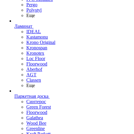
Pergo
Polystyl
Еще
Ламинат
IDEAL
Kastamonu
Krono Original
Kronospan
Kronotex
Loc Floor
Floorwood
Aberhof
AGT
Classen
Еще
Паркетная доска
Синтерос
Green Forest
Floorwood
Galathea
Wood Bee
Greenline
Kraft Parkett