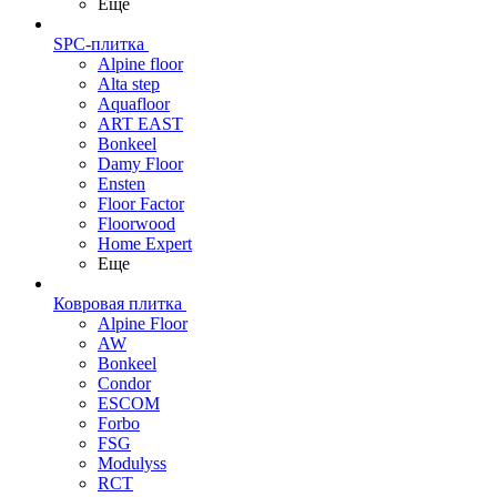
Еще
SPC-плитка
Alpine floor
Alta step
Aquafloor
ART EAST
Bonkeel
Damy Floor
Ensten
Floor Factor
Floorwood
Home Expert
Еще
Ковровая плитка
Alpine Floor
AW
Bonkeel
Condor
ESCOM
Forbo
FSG
Modulyss
RCT