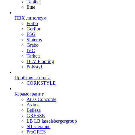
Tapibel
Еще
ПВХ линолеум
Forbo
Gerflor
FSG
Sinteros
Grabo
IVC
Tarkett
DLV Flooring
Polystyl
Пробковые полы
CORKSTYLE
Керамогранит
Atlas Concorde
Axima
Belleza
GRESSE
LB LB lasselsbergergroup
NT Ceramic
ProGRES