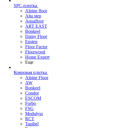
SPC-плитка
Alpine floor
Alta step
Aquafloor
ART EAST
Bonkeel
Damy Floor
Ensten
Floor Factor
Floorwood
Home Expert
Еще
Ковровая плитка
Alpine Floor
AW
Bonkeel
Condor
ESCOM
Forbo
FSG
Modulyss
RCT
Tapibel