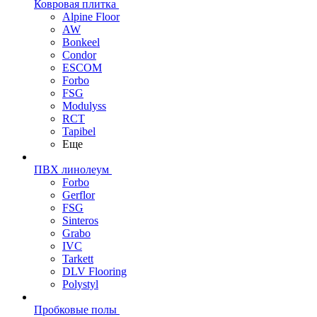
Ковровая плитка
Alpine Floor
AW
Bonkeel
Condor
ESCOM
Forbo
FSG
Modulyss
RCT
Tapibel
Еще
ПВХ линолеум
Forbo
Gerflor
FSG
Sinteros
Grabo
IVC
Tarkett
DLV Flooring
Polystyl
Пробковые полы