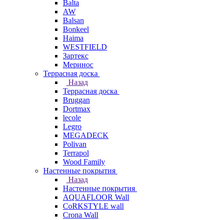
Balta
AW
Balsan
Bonkeel
Haima
WESTFIELD
Зартекс
Меринос
Террасная доска
Назад
Террасная доска
Bruggan
Dortmax
lecole
Legro
MEGADECK
Polivan
Terrapol
Wood Family
Настенные покрытия
Назад
Настенные покрытия
AQUAFLOOR Wall
CoRKSTYLE wall
Crona Wall