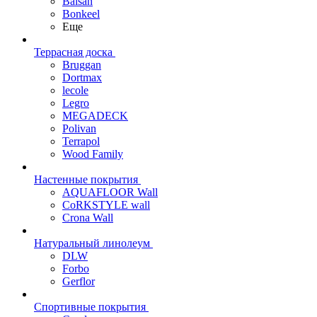
Balsan
Bonkeel
Еще
Террасная доска
Bruggan
Dortmax
lecole
Legro
MEGADECK
Polivan
Terrapol
Wood Family
Настенные покрытия
AQUAFLOOR Wall
CoRKSTYLE wall
Crona Wall
Натуральный линолеум
DLW
Forbo
Gerflor
Спортивные покрытия