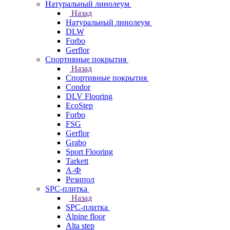
Натуральный линолеум
Назад
Натуральный линолеум
DLW
Forbo
Gerflor
Спортивные покрытия
Назад
Спортивные покрытия
Condor
DLV Flooring
EcoStep
Forbo
FSG
Gerflor
Grabo
Sport Flooring
Tarkett
А-Ф
Резипол
SPC-плитка
Назад
SPC-плитка
Alpine floor
Alta step