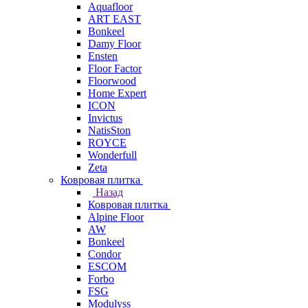
Aquafloor
ART EAST
Bonkeel
Damy Floor
Ensten
Floor Factor
Floorwood
Home Expert
ICON
Invictus
NatisSton
ROYCE
Wonderfull
Zeta
Ковровая плитка
Назад
Ковровая плитка
Alpine Floor
AW
Bonkeel
Condor
ESCOM
Forbo
FSG
Modulyss