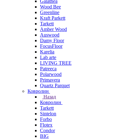
Galathea
Wood Bee
Greenline
Kraft Parkett
Tarkett
Amber Wood
Auswood
Damy Floor
FocusFloor
Karelia
Lab arte
LIVING TREE
Patreeca
Polarwood
Primavera
Quartz Parquet
Ковролин
Назад
Ковролин
Tarkett
Sintelon
Forbo
Flotex
Condor
BIG