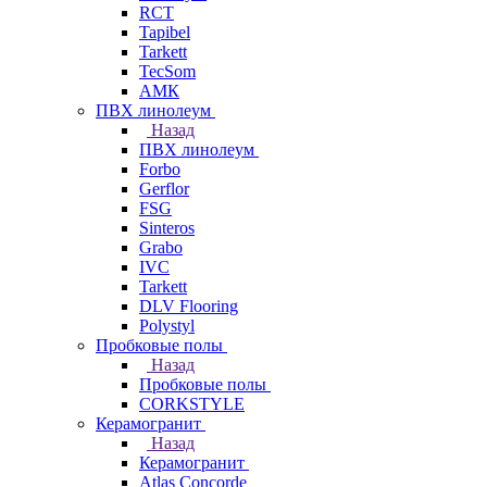
RCT
Tapibel
Tarkett
TecSom
АМК
ПВХ линолеум
Назад
ПВХ линолеум
Forbo
Gerflor
FSG
Sinteros
Grabo
IVC
Tarkett
DLV Flooring
Polystyl
Пробковые полы
Назад
Пробковые полы
CORKSTYLE
Керамогранит
Назад
Керамогранит
Atlas Concorde