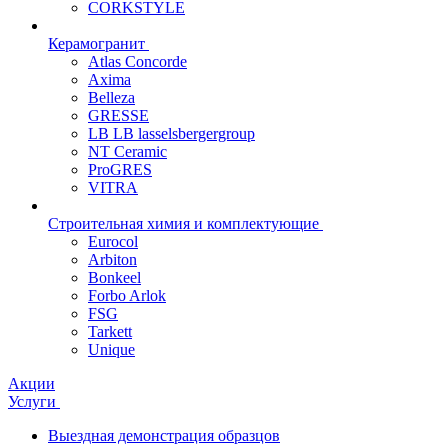
CORKSTYLE
Керамогранит
Atlas Concorde
Axima
Belleza
GRESSE
LB LB lasselsbergergroup
NT Ceramic
ProGRES
VITRA
Строительная химия и комплектующие
Eurocol
Arbiton
Bonkeel
Forbo Arlok
FSG
Tarkett
Unique
Акции
Услуги
Выездная демонстрация образцов