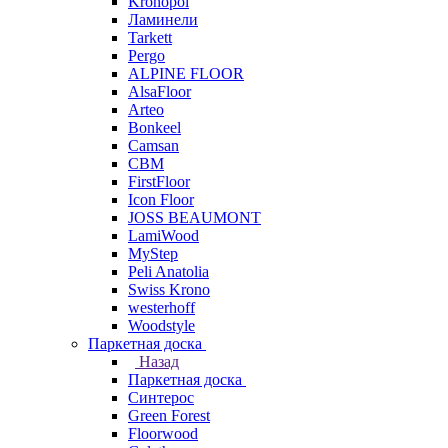
Kronopol
Ламинели
Tarkett
Pergo
ALPINE FLOOR
AlsaFloor
Arteo
Bonkeel
Camsan
CBM
FirstFloor
Icon Floor
JOSS BEAUMONT
LamiWood
MyStep
Peli Anatolia
Swiss Krono
westerhoff
Woodstyle
Паркетная доска
Назад
Паркетная доска
Синтерос
Green Forest
Floorwood