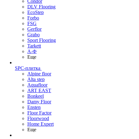
Condor
DLV Flooring
EcoStep
Forbo
FSG
Gerflor
Grabo
Sport Flooring
Tarkett
А-Ф
Еще
SPC-плитка
Alpine floor
Alta step
Aquafloor
ART EAST
Bonkeel
Damy Floor
Ensten
Floor Factor
Floorwood
Home Expert
Еще