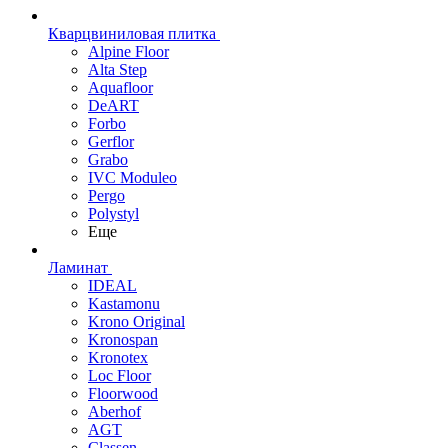
Кварцвиниловая плитка
Alpine Floor
Alta Step
Aquafloor
DeART
Forbo
Gerflor
Grabo
IVC Moduleo
Pergo
Polystyl
Еще
Ламинат
IDEAL
Kastamonu
Krono Original
Kronospan
Kronotex
Loc Floor
Floorwood
Aberhof
AGT
Classen