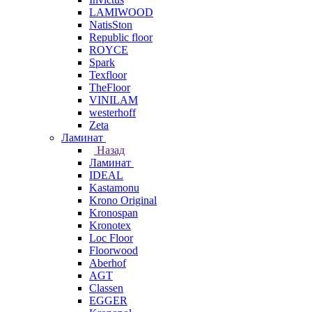
LAMIWOOD
NatisSton
Republic floor
ROYCE
Spark
Texfloor
TheFloor
VINILAM
westerhoff
Zeta
Ламинат
Назад
Ламинат
IDEAL
Kastamonu
Krono Original
Kronospan
Kronotex
Loc Floor
Floorwood
Aberhof
AGT
Classen
EGGER