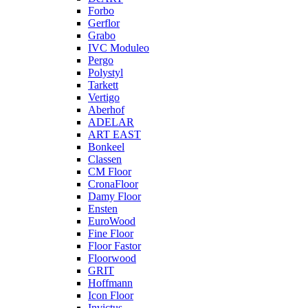
Forbo
Gerflor
Grabo
IVC Moduleo
Pergo
Polystyl
Tarkett
Vertigo
Aberhof
ADELAR
ART EAST
Bonkeel
Classen
CM Floor
CronaFloor
Damy Floor
Ensten
EuroWood
Fine Floor
Floor Fastor
Floorwood
GRIT
Hoffmann
Icon Floor
Invictus