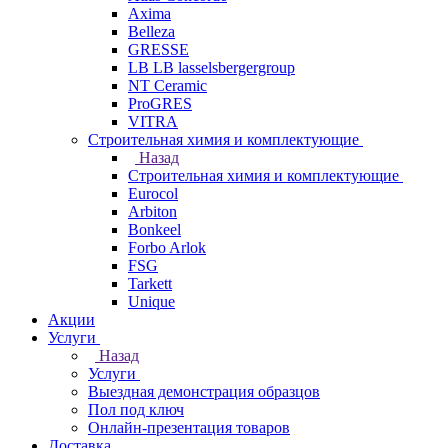
Axima
Belleza
GRESSE
LB LB lasselsbergergroup
NT Ceramic
ProGRES
VITRA
Строительная химия и комплектующие
Назад
Строительная химия и комплектующие
Eurocol
Arbiton
Bonkeel
Forbo Arlok
FSG
Tarkett
Unique
Акции
Услуги
Назад
Услуги
Выездная демонстрация образцов
Пол под ключ
Онлайн-презентация товаров
Доставка