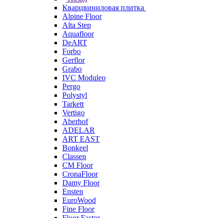
Кварцвиниловая плитка
Alpine Floor
Alta Step
Aquafloor
DeART
Forbo
Gerflor
Grabo
IVC Moduleo
Pergo
Polystyl
Tarkett
Vertigo
Aberhof
ADELAR
ART EAST
Bonkeel
Classen
CM Floor
CronaFloor
Damy Floor
Ensten
EuroWood
Fine Floor
Floor Fastor