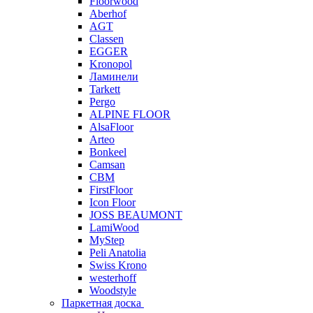
Floorwood
Aberhof
AGT
Classen
EGGER
Kronopol
Ламинели
Tarkett
Pergo
ALPINE FLOOR
AlsaFloor
Arteo
Bonkeel
Camsan
CBM
FirstFloor
Icon Floor
JOSS BEAUMONT
LamiWood
MyStep
Peli Anatolia
Swiss Krono
westerhoff
Woodstyle
Паркетная доска