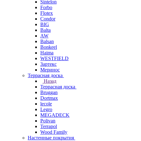
Sintelon
Forbo
Flotex
Condor
BIG
Balta
AW
Balsan
Bonkeel
Haima
WESTFIELD
Зартекс
Меринос
Террасная доска
Назад
Террасная доска
Bruggan
Dortmax
lecole
Legro
MEGADECK
Polivan
Terrapol
Wood Family
Настенные покрытия