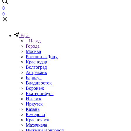
0
0
Уфа
Назад
Города
Москва
Ростов-на-Дону
Краснодар
Волгоград
Астрахань
Барнаул
Владивосток
Воронеж
Екатеринбург
Ижевск
Иркутск
Казань
Кемерово
Красноярск
Махачкала
Нижний Новгород