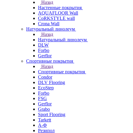
Назад
Настенные покрытия
AQUAFLOOR Wall
CoRKSTYLE wall
Crona Wall
Натуральный линолеум
Назад
Натуральный линолеум
DLW
Forbo
Gerflor
Спортивные покрытия
Назад
Спортивные покрытия
Condor
DLV Flooring
EcoStep
Forbo
FSG
Gerflor
Grabo
Sport Flooring
Tarkett
А-Ф
Резипол