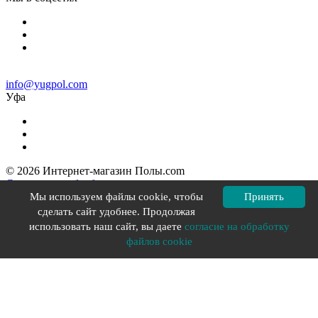
info@yugpol.com
Уфа
© 2026 Интернет-магазин Полы.com
Согласие на обработку персональных данных
Политика конфиденциальности
Мы используем файлы cookie, чтобы
Принять
Политика в отношении файлов cookie
сделать сайт удобнее. Продолжая
Разработка сайта YOU-X
использовать наш сайт, вы даете
согласие на обработку
файлов cookie