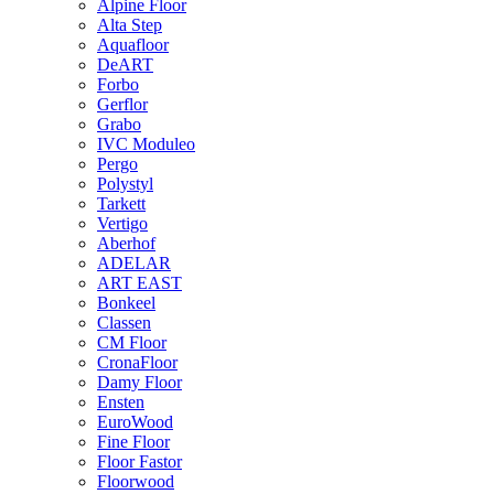
Alpine Floor
Alta Step
Aquafloor
DeART
Forbo
Gerflor
Grabo
IVC Moduleo
Pergo
Polystyl
Tarkett
Vertigo
Aberhof
ADELAR
ART EAST
Bonkeel
Classen
CM Floor
CronaFloor
Damy Floor
Ensten
EuroWood
Fine Floor
Floor Fastor
Floorwood