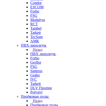
Condor
ESCOM
Forbo
FSG
Modulyss
RCT
Tapibel
Tarkett
TecSom
АМК
ПВХ линолеум
Назад
ПВХ линолеум
Forbo
Gerflor
FSG
Sinteros
Grabo
IVC
Tarkett
DLV Flooring
Polystyl
Пробковые полы
Назад
Пробковые полы