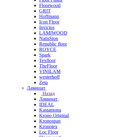
Floorwood
GRIT
Hoffmann
Icon Floor
Invictus
LAMIWOOD
NatisSton
Republic floor
ROYCE
Spark
Texfloor
TheFloor
VINILAM
westerhoff
Zeta
Ламинат
Назад
Ламинат
IDEAL
Kastamonu
Krono Original
Kronospan
Kronotex
Loc Floor