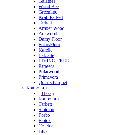
Galathea
Wood Bee
Greenline
Kraft Parkett
Tarkett
Amber Wood
Auswood
Damy Floor
FocusFloor
Karelia
Lab arte
LIVING TREE
Patreeca
Polarwood
Primavera
Quartz Parquet
Ковролин
Назад
Ковролин
Tarkett
Sintelon
Forbo
Flotex
Condor
BIG