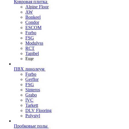
Ковровая плитка
Alpine Floor
AW
Bonkeel
Condor
ESCOM
Forbo
FSG
Modulyss
RCT
Tapibel
Еще
ПВХ линолеум
Forbo
Gerflor
FSG
Sinteros
Grabo
IVC
Tarkett
DLV Flooring
Polystyl
Пробковые полы