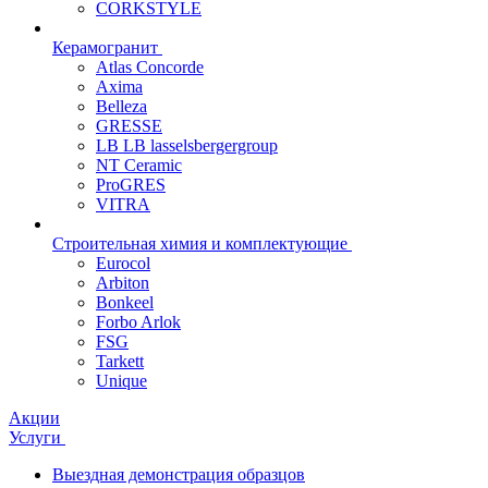
CORKSTYLE
Керамогранит
Atlas Concorde
Axima
Belleza
GRESSE
LB LB lasselsbergergroup
NT Ceramic
ProGRES
VITRA
Строительная химия и комплектующие
Eurocol
Arbiton
Bonkeel
Forbo Arlok
FSG
Tarkett
Unique
Акции
Услуги
Выездная демонстрация образцов