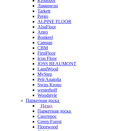
Kronopol
Ламинели
Tarkett
Pergo
ALPINE FLOOR
AlsaFloor
Arteo
Bonkeel
Camsan
CBM
FirstFloor
Icon Floor
JOSS BEAUMONT
LamiWood
MyStep
Peli Anatolia
Swiss Krono
westerhoff
Woodstyle
Паркетная доска
Назад
Паркетная доска
Синтерос
Green Forest
Floorwood