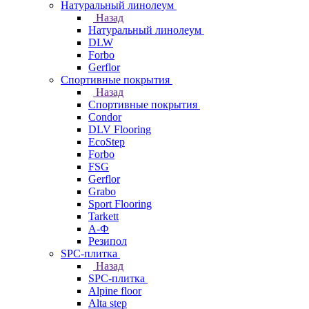
Натуральный линолеум
Назад
Натуральный линолеум
DLW
Forbo
Gerflor
Спортивные покрытия
Назад
Спортивные покрытия
Condor
DLV Flooring
EcoStep
Forbo
FSG
Gerflor
Grabo
Sport Flooring
Tarkett
А-Ф
Резипол
SPC-плитка
Назад
SPC-плитка
Alpine floor
Alta step