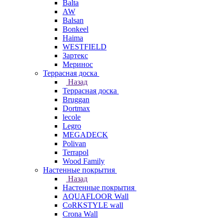
Balta
AW
Balsan
Bonkeel
Haima
WESTFIELD
Зартекс
Меринос
Террасная доска
Назад
Террасная доска
Bruggan
Dortmax
lecole
Legro
MEGADECK
Polivan
Terrapol
Wood Family
Настенные покрытия
Назад
Настенные покрытия
AQUAFLOOR Wall
CoRKSTYLE wall
Crona Wall