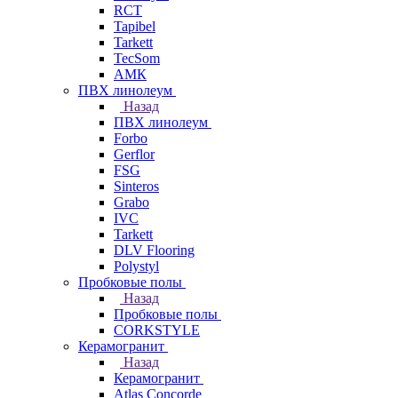
RCT
Tapibel
Tarkett
TecSom
АМК
ПВХ линолеум
Назад
ПВХ линолеум
Forbo
Gerflor
FSG
Sinteros
Grabo
IVC
Tarkett
DLV Flooring
Polystyl
Пробковые полы
Назад
Пробковые полы
CORKSTYLE
Керамогранит
Назад
Керамогранит
Atlas Concorde