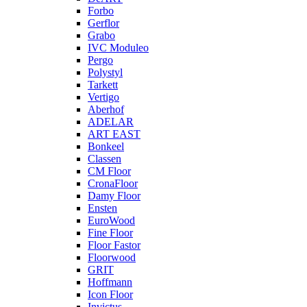
Forbo
Gerflor
Grabo
IVC Moduleo
Pergo
Polystyl
Tarkett
Vertigo
Aberhof
ADELAR
ART EAST
Bonkeel
Classen
CM Floor
CronaFloor
Damy Floor
Ensten
EuroWood
Fine Floor
Floor Fastor
Floorwood
GRIT
Hoffmann
Icon Floor
Invictus