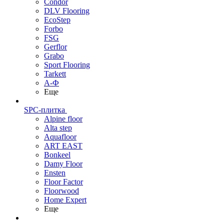
Condor
DLV Flooring
EcoStep
Forbo
FSG
Gerflor
Grabo
Sport Flooring
Tarkett
А-Ф
Еще
SPC-плитка
Alpine floor
Alta step
Aquafloor
ART EAST
Bonkeel
Damy Floor
Ensten
Floor Factor
Floorwood
Home Expert
Еще