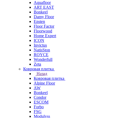
Aquafloor
ART EAST
Bonkeel
Damy Floor
Ensten
Floor Factor
Floorwood
Home Expert
ICON
Invictus
NatisSton
ROYCE
Wonderfull
Zeta
Ковровая плитка
Назад
Ковровая плитка
Alpine Floor
AW
Bonkeel
Condor
ESCOM
Forbo
FSG
Modulyss