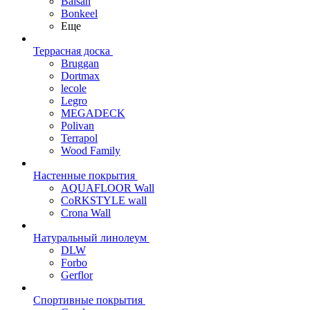
Balsan
Bonkeel
Еще
Террасная доска
Bruggan
Dortmax
lecole
Legro
MEGADECK
Polivan
Terrapol
Wood Family
Настенные покрытия
AQUAFLOOR Wall
CoRKSTYLE wall
Crona Wall
Натуральный линолеум
DLW
Forbo
Gerflor
Спортивные покрытия