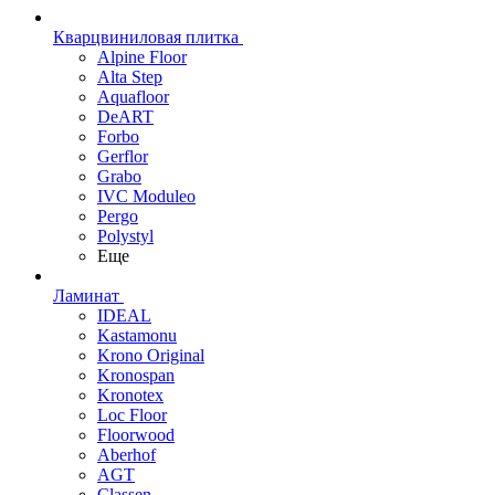
Кварцвиниловая плитка
Alpine Floor
Alta Step
Aquafloor
DeART
Forbo
Gerflor
Grabo
IVC Moduleo
Pergo
Polystyl
Еще
Ламинат
IDEAL
Kastamonu
Krono Original
Kronospan
Kronotex
Loc Floor
Floorwood
Aberhof
AGT
Classen