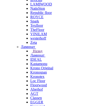
LAMIWOOD
NatisSton
Republic floor
ROYCE
Spark
Texfloor
TheFloor
VINILAM
westerhoff
Zeta
Ламинат
Назад
Ламинат
IDEAL
Kastamonu
Krono Original
Kronospan
Kronotex
Loc Floor
Floorwood
Aberhof
AGT
Classen
EGGER