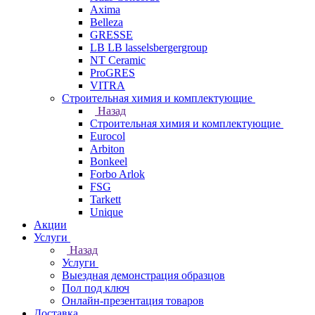
Axima
Belleza
GRESSE
LB LB lasselsbergergroup
NT Ceramic
ProGRES
VITRA
Строительная химия и комплектующие
Назад
Строительная химия и комплектующие
Eurocol
Arbiton
Bonkeel
Forbo Arlok
FSG
Tarkett
Unique
Акции
Услуги
Назад
Услуги
Выездная демонстрация образцов
Пол под ключ
Онлайн-презентация товаров
Доставка