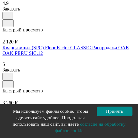
4.9
Заказать
Быстрый просмотр
2 120 ₽
Кварц-винил (SPC) Floor Factor CLASSIC Распродажа OAK
OAK PERU SIC.12
5
Заказать
Быстрый просмотр
3 260 ₽
Кварц-винил (SPC) Floor Factor COUNTRY TUSCAN OAK
Мы используем файлы cookie, чтобы
Принять
NT.09
сделать сайт удобнее. Продолжая
использовать наш сайт, вы даете
согласие на обработку
5
Заказать
файлов cookie