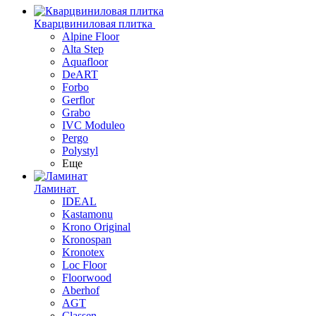
Кварцвиниловая плитка
Alpine Floor
Alta Step
Aquafloor
DeART
Forbo
Gerflor
Grabo
IVC Moduleo
Pergo
Polystyl
Еще
Ламинат
IDEAL
Kastamonu
Krono Original
Kronospan
Kronotex
Loc Floor
Floorwood
Aberhof
AGT
Classen