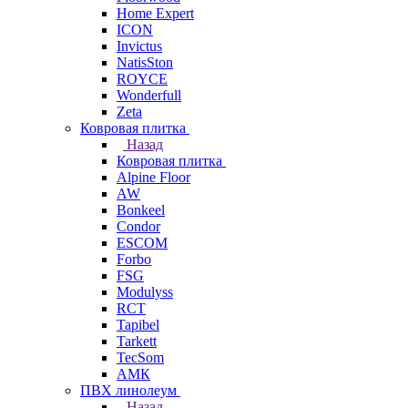
Home Expert
ICON
Invictus
NatisSton
ROYCE
Wonderfull
Zeta
Ковровая плитка
Назад
Ковровая плитка
Alpine Floor
AW
Bonkeel
Condor
ESCOM
Forbo
FSG
Modulyss
RCT
Tapibel
Tarkett
TecSom
АМК
ПВХ линолеум
Назад