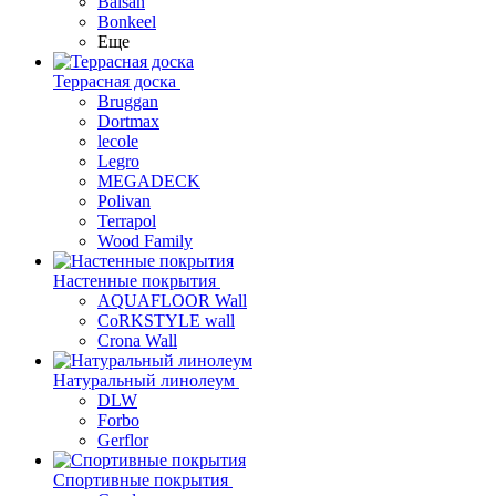
Balsan
Bonkeel
Еще
Террасная доска
Bruggan
Dortmax
lecole
Legro
MEGADECK
Polivan
Terrapol
Wood Family
Настенные покрытия
AQUAFLOOR Wall
CoRKSTYLE wall
Crona Wall
Натуральный линолеум
DLW
Forbo
Gerflor
Спортивные покрытия