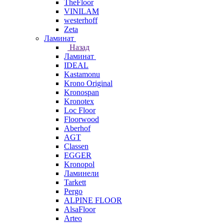
TheFloor
VINILAM
westerhoff
Zeta
Ламинат
Назад
Ламинат
IDEAL
Kastamonu
Krono Original
Kronospan
Kronotex
Loc Floor
Floorwood
Aberhof
AGT
Classen
EGGER
Kronopol
Ламинели
Tarkett
Pergo
ALPINE FLOOR
AlsaFloor
Arteo