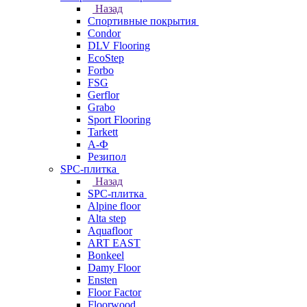
Назад
Спортивные покрытия
Condor
DLV Flooring
EcoStep
Forbo
FSG
Gerflor
Grabo
Sport Flooring
Tarkett
А-Ф
Резипол
SPC-плитка
Назад
SPC-плитка
Alpine floor
Alta step
Aquafloor
ART EAST
Bonkeel
Damy Floor
Ensten
Floor Factor
Floorwood