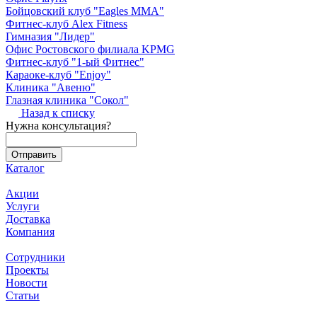
Бойцовский клуб "Eagles MMA"
Фитнес-клуб Alex Fitness
Гимназия "Лидер"
Офис Ростовского филиала KPMG
Фитнес-клуб "1-ый Фитнес"
Караоке-клуб "Enjoy"
Клиника "Авеню"
Глазная клиника "Сокол"
Назад к списку
Нужна консультация?
Каталог
Акции
Услуги
Доставка
Компания
Сотрудники
Проекты
Новости
Статьи