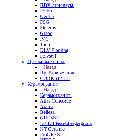
ПВХ линолеум
Forbo
Gerflor
FSG
Sinteros
Grabo
IVC
Tarkett
DLV Flooring
Polystyl
Пробковые полы
Назад
Пробковые полы
CORKSTYLE
Керамогранит
Назад
Керамогранит
Atlas Concorde
Axima
Belleza
GRESSE
LB LB lasselsbergergroup
NT Ceramic
ProGRES