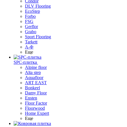
Condor
DLV Flooring
EcoStep
Forbo
FSG
Gerflor
Grabo
Sport Flooring
Tarkett
А-Ф
Еще
SPC-плитка
Alpine floor
Alta step
Aquafloor
ART EAST
Bonkeel
Damy Floor
Ensten
Floor Factor
Floorwood
Home Expert
Еще