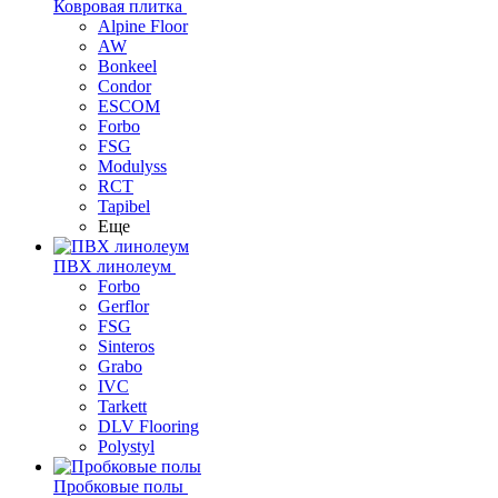
Ковровая плитка
Alpine Floor
AW
Bonkeel
Condor
ESCOM
Forbo
FSG
Modulyss
RCT
Tapibel
Еще
ПВХ линолеум
Forbo
Gerflor
FSG
Sinteros
Grabo
IVC
Tarkett
DLV Flooring
Polystyl
Пробковые полы