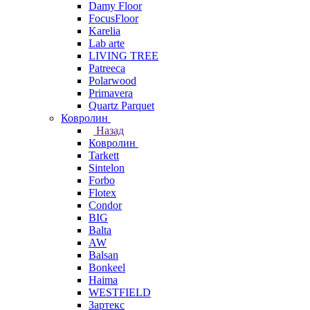
Damy Floor
FocusFloor
Karelia
Lab arte
LIVING TREE
Patreeca
Polarwood
Primavera
Quartz Parquet
Ковролин
Назад
Ковролин
Tarkett
Sintelon
Forbo
Flotex
Condor
BIG
Balta
AW
Balsan
Bonkeel
Haima
WESTFIELD
Зартекс