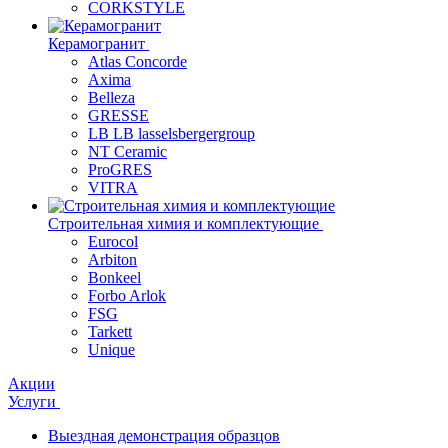
CORKSTYLE
Керамогранит
Atlas Concorde
Axima
Belleza
GRESSE
LB LB lasselsbergergroup
NT Ceramic
ProGRES
VITRA
Строительная химия и комплектующие
Eurocol
Arbiton
Bonkeel
Forbo Arlok
FSG
Tarkett
Unique
Акции
Услуги
Выездная демонстрация образцов