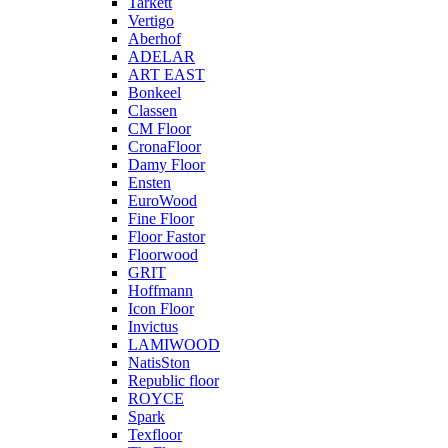
Tarkett
Vertigo
Aberhof
ADELAR
ART EAST
Bonkeel
Classen
CM Floor
CronaFloor
Damy Floor
Ensten
EuroWood
Fine Floor
Floor Fastor
Floorwood
GRIT
Hoffmann
Icon Floor
Invictus
LAMIWOOD
NatisSton
Republic floor
ROYCE
Spark
Texfloor