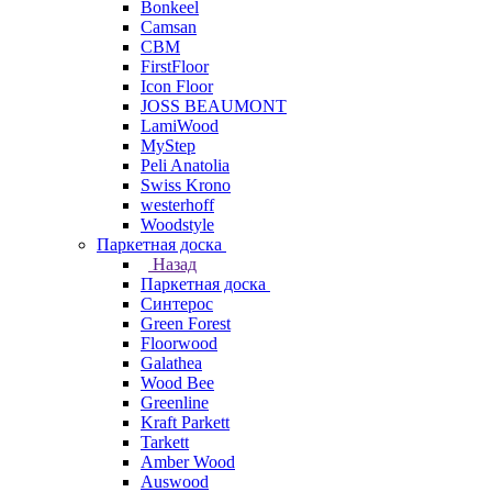
Bonkeel
Camsan
CBM
FirstFloor
Icon Floor
JOSS BEAUMONT
LamiWood
MyStep
Peli Anatolia
Swiss Krono
westerhoff
Woodstyle
Паркетная доска
Назад
Паркетная доска
Синтерос
Green Forest
Floorwood
Galathea
Wood Bee
Greenline
Kraft Parkett
Tarkett
Amber Wood
Auswood